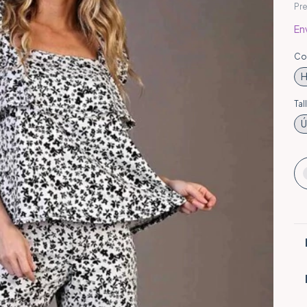
Pr
Env
Co
Tal
Ú