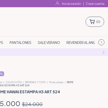
Iniciar sesión
|
Crear cuenta
(
0
)
PS
PANTALONES
SALE VERANO
REVENDER AL ANIZ
CO
9
%
io
/
COLECCIÓN
/
REMERAS Y TOPS
/
Musculosas
/
REME
AI ESTAMPA H3 ART 524
ME HAWAI ESTAMPA H3 ART 524
5.000
$24.000