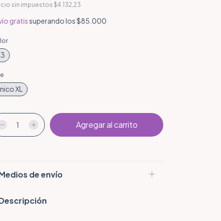
ecio sin impuestos
$4.132,23
ío gratis
superando los
$85.000
lor
H3
le
nico XL
Medios de envío
Descripción