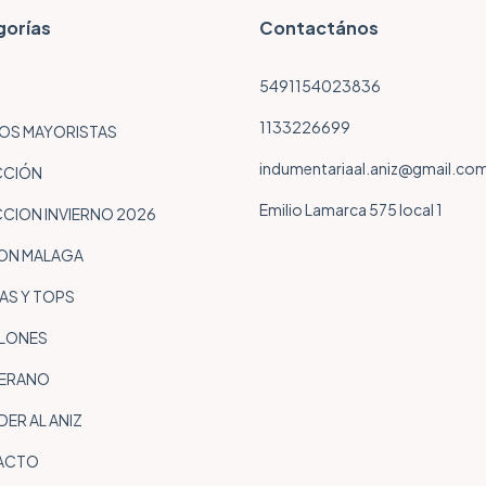
gorías
Contactános
5491154023836
1133226699
S MAYORISTAS
indumentariaal.aniz@gmail.co
CCIÓN
Emilio Lamarca 575 local 1
CION INVIERNO 2026
ON MALAGA
AS Y TOPS
LONES
VERANO
ER AL ANIZ
ACTO