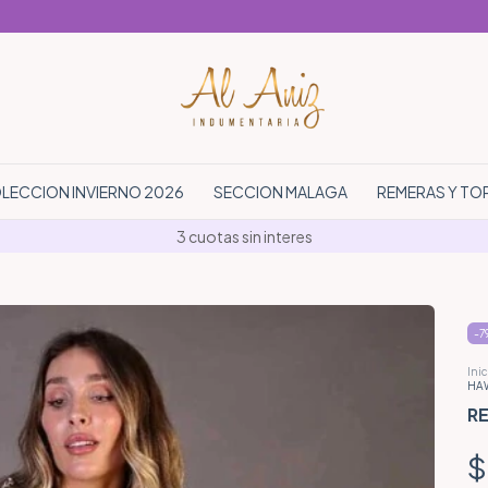
LECCION INVIERNO 2026
SECCION MALAGA
REMERAS Y TO
3 cuotas sin interes
-
7
Inic
HAW
RE
$