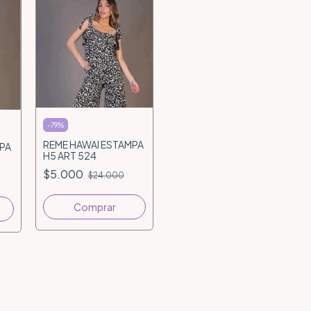
-
79
%
REME HAWAI ESTAMPA
PA
H5 ART 524
$5.000
$24.000
Comprar