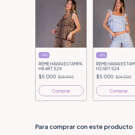
-
79
%
-
79
%
REME HAWAI ESTAMPA
REME HAWAI ESTAM
H8 ART 524
H2 ART 524
$5.000
$5.000
$24.000
$24.000
Comprar
Comprar
Para comprar con este producto